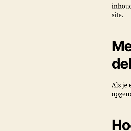
inhoud
site.
Me
de
Als je
opgeno
Ho