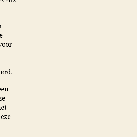
gevens
n
e
 voor
e
derd.
een
ze
het
Deze