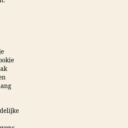
n.
je
ookie
mak
len
lang
delijke