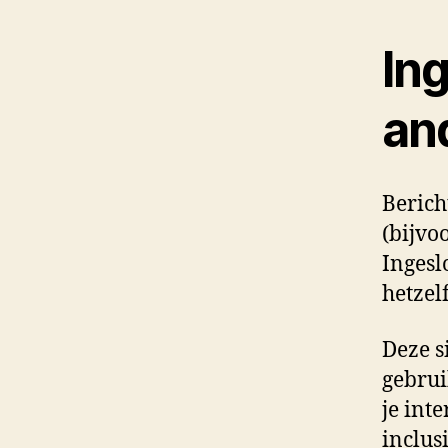
In
an
Berich
(bijvo
Ingesl
hetzel
Deze s
gebrui
je int
inclus