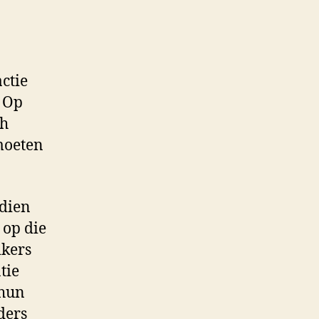
ctie
. Op
ch
moeten
ndien
 op die
ikers
tie
 hun
ders