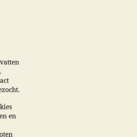
evatten
.
act
ezocht.
kies
ten en
loten