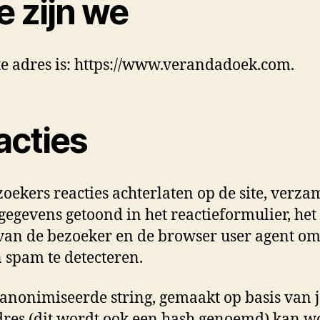
e zijn we
te adres is: https://www.verandadoek.com.
acties
zoekers reacties achterlaten op de site, verz
gegevens getoond in het reactieformulier, het 
van de bezoeker en de browser user agent om
 spam te detecteren.
anonimiseerde string, gemaakt op basis van j
res (dit wordt ook een hash genoemd) kan 