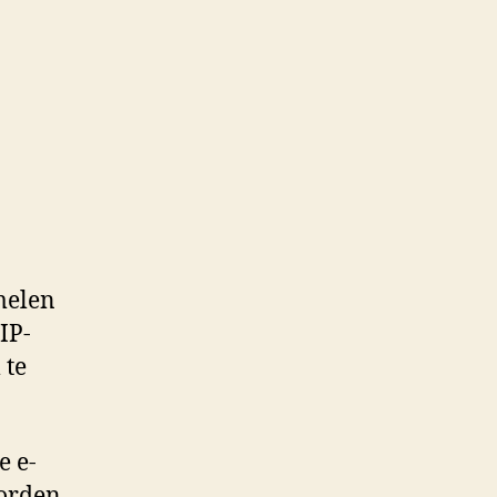
amelen
IP-
 te
e e-
worden