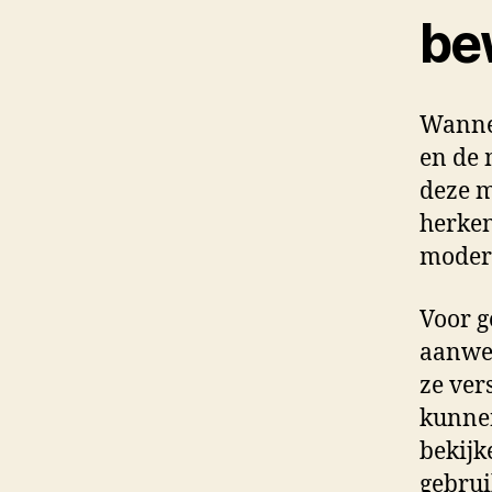
be
Wannee
en de 
deze m
herken
moder
Voor g
aanwez
ze ver
kunnen
bekijk
gebrui