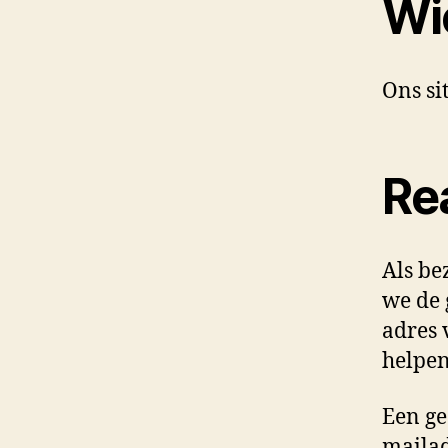
Wi
Ons si
Re
Als be
we de 
adres 
helpen
Een ge
mailad