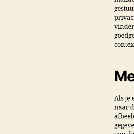
gestuu
privac
vinden
goedge
context
Me
Als je
naar d
afbeel
gegeve