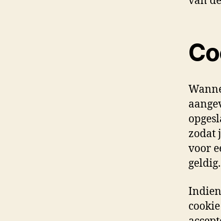
van de
Co
Wannee
aangev
opgesl
zodat 
voor e
geldig.
Indien
cookie