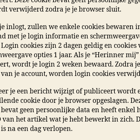
eert. Deze cookie bevat geen persoonlijke ge
dt verwijderd zodra je je browser sluit.
je inlogt, zullen we enkele cookies bewaren i
d met je login informatie en schermweergav
. Login cookies zijn 2 dagen geldig en cookies
weergave opties 1 jaar. Als je “Herinner mij”
eert, wordt je login 2 weken bewaard. Zodra j
t van je account, worden login cookies verwij
r je een bericht wijzigt of publiceert wordt 
lende cookie door je browser opgeslagen. De
 bevat geen persoonlijke data en heeft enkel 
D van het artikel wat je hebt bewerkt in zich. 
 is na een dag verlopen.