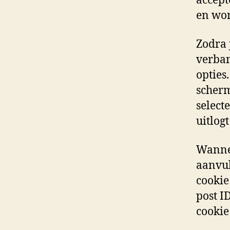
accept
en wor
Zodra 
verban
opties
scherm
select
uitlog
Wannee
aanvul
cookie
post I
cookie